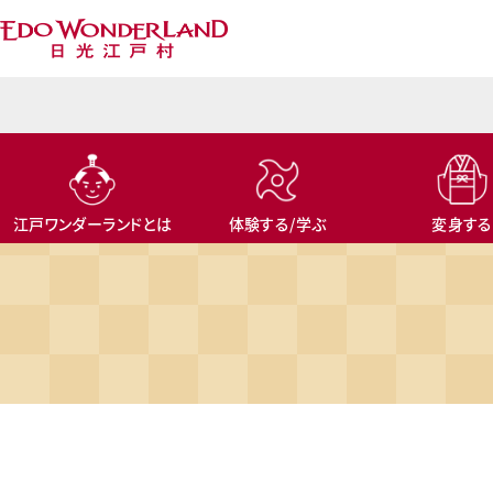
トップへ
江戸ワンダーランド
とは
体験する/学ぶ
変身する
芝居を観る
食を楽しむ
旅のおみやげ
イベント
イベントスケジュール
チケット料金
アクセス
江戸ワンダーランド
とは
体験する/学ぶ
変身する
ENGLISH