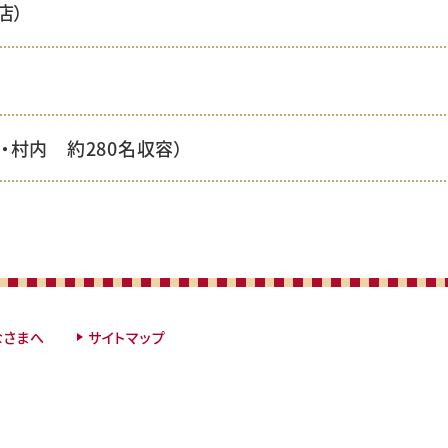
店）
・村内 約280名収容）
なさまへ
サイトマップ