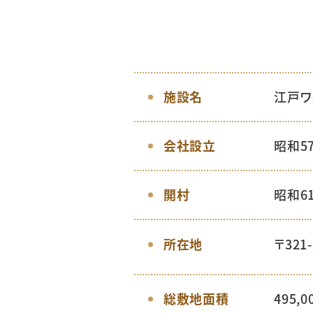
施設名
江戸ワ
会社設立
昭和5
開村
昭和6
〒321
所在地
総敷地面積
495,