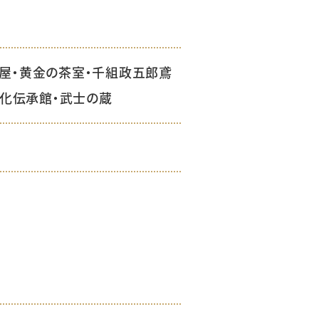
籠屋・黄金の茶室・千組政五郎鳶
文化伝承館・武士の蔵