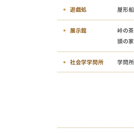
遊戯処
屋形船
展示館
峠の茶
頭の家
社会学学問所
学問所