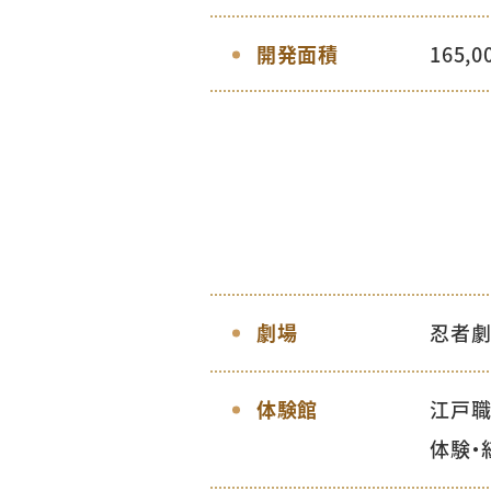
開発面積
165,
劇場
忍者劇
体験館
江戸職
体験・